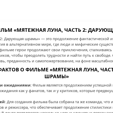
ИЛЬМ «МЯТЕЖНАЯ ЛУНА, ЧАСТЬ 2: ДАРУЮ
 2: Дарующая шрамы» — это продолжение фантастической и
ия в альтернативном мире, где люди и мифические существ
 фильме герои продолжают свои приключения, сталкиваясь
иков, чтобы преодолеть трудности и найти путь к свободе.
ь, преданность и самопожертвование, на фоне масштабно
ФАКТОВ О ФИЛЬМЕ «МЯТЕЖНАЯ ЛУНА, ЧАС
ШРАМЫ»
ми ожиданиями
: Фильм является продолжением успешной п
ожидания как у фанатов, так и у критиков, которые предвк
лей
: Для создания фильма была собрана та же команда, что и
в и режиссера, что обеспечивает продолжение стилистики и
: В ленте появляются несколько новых ключевых персонаже