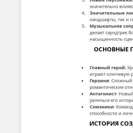
значительно влияю
Значительные ло
ландшафты, так и 
Музыкальное соп
делает саундтрек 
насыщенность сцен
ОСНОВНЫЕ Г
Главный герой
: Х
играют ключевую р
Героиня
: Сложный
романтические отн
Антагонист
: Новы
увлечься его истор
Союзники
: Коман
способности и лич
ИСТОРИЯ СОЗ