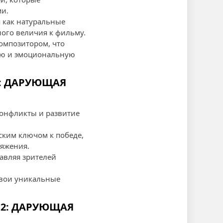
ми.
 как натуральные
ного величия к фильму.
омпозитором, что
ию и эмоциональную
2: ДАРУЮЩАЯ
конфликты и развитие
ским ключом к победе,
яжения.
тавляя зрителей
свои уникальные
 2: ДАРУЮЩАЯ