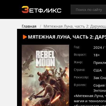
Главная
Мятежная Луна, часть 2: Дарую
МЯТЕЖНАЯ ЛУНА, ЧАСТЬ 2: Д
Год:
2024 /
Возраст:
18+
Жанр:
Прикл
Страна:
США
Режиссёр:
Зак Сн
В ролях:
София 
Энтони
«Мятежная Луна, 
магия и технолог