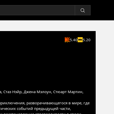
5.40
5.20
а
,
Стаз Нэйр
,
Джена Мэлоун
,
Стюарт Мартин
,
приключения, разворачивающегося в мире, где
атических событий предыдущей части,