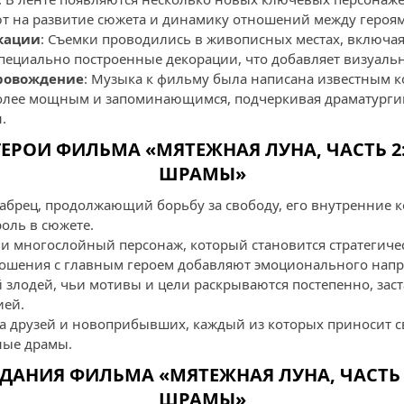
т на развитие сюжета и динамику отношений между героя
кации
: Съемки проводились в живописных местах, включая
специально построенные декорации, что добавляет визуаль
ровождение
: Музыка к фильму была написана известным к
более мощным и запоминающимся, подчеркивая драматург
.
ЕРОИ ФИЛЬМА «МЯТЕЖНАЯ ЛУНА, ЧАСТЬ 
ШРАМЫ»
рабрец, продолжающий борьбу за свободу, его внутренние 
оль в сюжете.
 и многослойный персонаж, который становится стратегиче
ошения с главным героем добавляют эмоционального напр
й злодей, чьи мотивы и цели раскрываются постепенно, зас
ией.
да друзей и новоприбывших, каждый из которых приносит 
ные драмы.
ДАНИЯ ФИЛЬМА «МЯТЕЖНАЯ ЛУНА, ЧАСТЬ
ШРАМЫ»