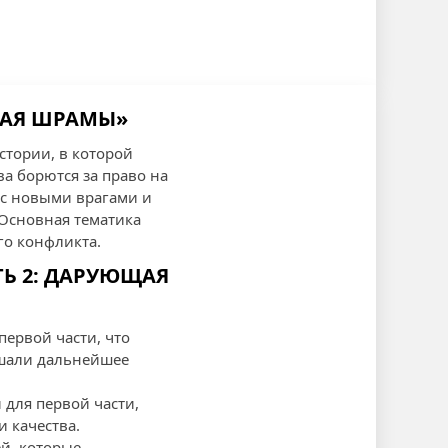
ЩАЯ ШРАМЫ»
стории, в которой
а борются за право на
 с новыми врагами и
 Основная тематика
го конфликта.
ТЬ 2: ДАРУЮЩАЯ
ервой части, что
ушали дальнейшее
 для первой части,
 качества.
й, которые