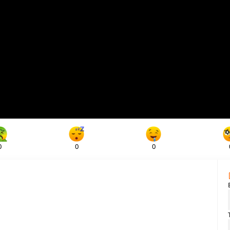
0
0
0