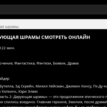
щая шрамы
АРУЮЩАЯ ШРАМЫ
СМОТРЕТЬ ОНЛАЙН
 122 мин.
ючения
,
Фантастика
,
Фэнтези
,
Боевик
,
Драма
айдер
Бутелла
,
Эд Скрейн
,
Михил Хёйсман
,
Джимон Хонсу
,
Пэ Ду-н
 Хопкинс
,
Кэри Элвес
часть 2: Дарующая шрамы» — это продолжение эпического 
ии слились воедино. Главная героиня, Эмилия, после драм