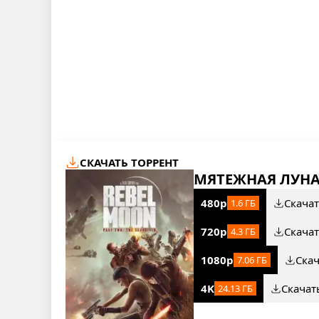
СКАЧАТЬ ТОРРЕНТ
МЯТЕЖНАЯ ЛУНА
480p
Скача
1.6 ГБ
720p
Скача
4.3 ГБ
1080p
Ска
7.06 ГБ
4K
Скачат
24.13 ГБ