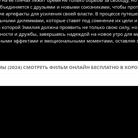
 на ее плечах лежит бремя не только борьбы за свободу, н
объединяется с друзьями и новыми союзниками, чтобы прот
е артефакты для усиления своей власти. В процессе путеше
ьными дилеммами, которые ставят под сомнение их цели и
 в которой Эмилия должна проявить не только свою силу, н
ности и дружбы, завершаясь надеждой на новое утро для м
ыми эффектами и эмоциональными моментами, оставляя зр
Ы (2024) СМОТРЕТЬ ФИЛЬМ ОНЛАЙН БЕСПЛАТНО В ХОРОШЕ