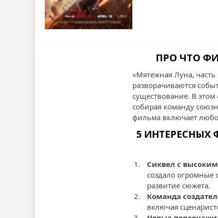
ПРО ЧТО Ф
«Мятежная Луна, часть
разворачиваются событ
существование. В этом
собирая команду союзн
фильма включает любов
5 ИНТЕРЕСНЫХ 
Сиквел с высоки
создало огромные 
развитие сюжета.
Команда создате
включая сценаристо
Новые персонажи